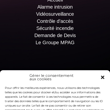
Alarme intrusion
Vidéosurveillance
Contrôle d’accès
Sécurité incendie
Demande de Devis
Le Groupe MPAG
Gérer le consentement
aux cookies
Pour offrir les meilleures expériences, nous utilisons des technologies
telles que les cookies pour stocker et/ou accéder aux informations des
appareils. Le fait de consentir à ces technologies nous permettra de
traiter des données telles que le comportement de navigation ou les ID
uniques sur ce site. Le fait de ne pas consentir ou de retirer son
consentement peut avoir un effet négatif sur certaines caractéristiques