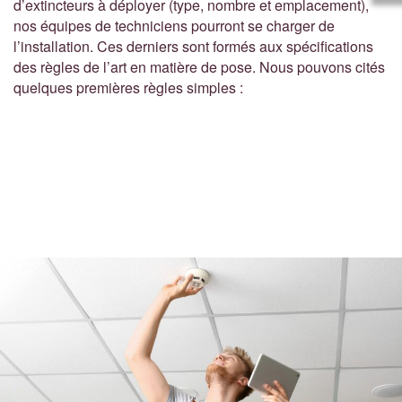
d’extincteurs à déployer (type, nombre et emplacement),
nos équipes de techniciens pourront se charger de
l’installation. Ces derniers sont formés aux spécifications
des règles de l’art en matière de pose. Nous pouvons cités
quelques premières règles simples :
Les extincteurs seront fixés sur une structure solide, très
souvent un mur.
La hauteur de pose de la poignée de l’extincteur ne
dépassera pas 1,2m (facilité de prise en main).
Chaque extincteur sera associé à une signalétique que
nos équipes auront prévues au préalable.
Les extincteurs seront installés sur des emplacements
accessibles et visibles.